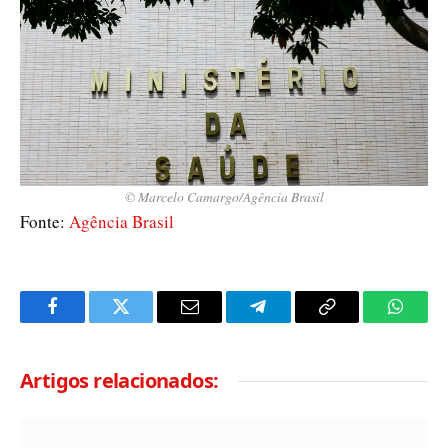
© Marcelo Camargo/Agência Brasil
Fonte:
Agência Brasil
Facebook
Twitter
Email
Telegram
Copy
Whats
Link
Artigos relacionados: