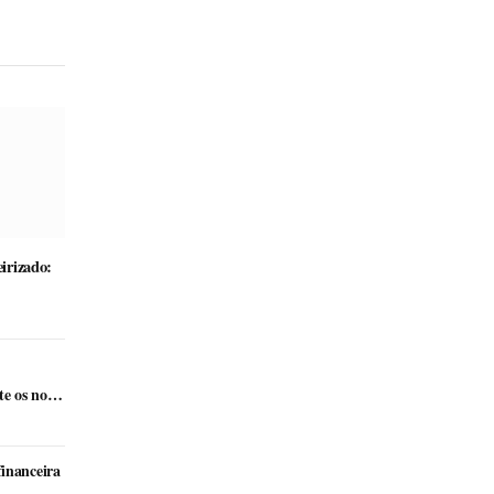
eirizado:
e os novos
financeira