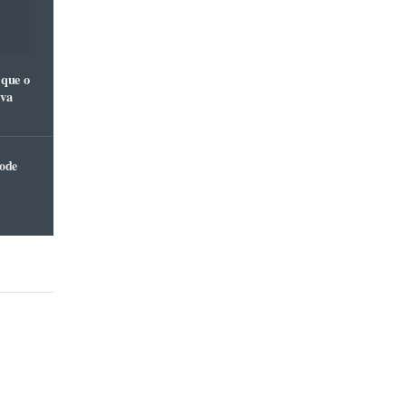
 que o
iva
pode