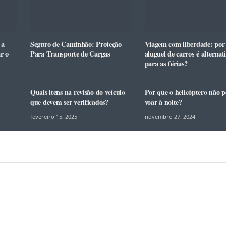
 a
Seguro de Caminhão: Proteção
Viagem com liberdade: por
r o
Para Transporte de Cargas
aluguel de carros é alternat
para as férias?
Quais itens na revisão do veículo
Por que o helicóptero não 
que devem ser verificados?
voar à noite?
fevereiro 15, 2025
novembro 27, 2024