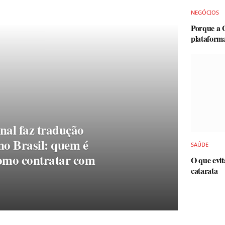
NEGÓCIOS
Porque a 
plataforma
onal faz tradução
o Brasil: quem é
SAÚDE
como contratar com
O que evit
catarata