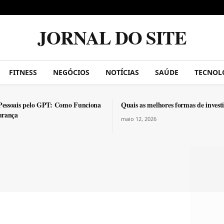
JORNAL DO SITE
FITNESS
NEGÓCIOS
NOTÍCIAS
SAÚDE
TECNOL
Pessoais pelo GPT: Como Funciona
Quais as melhores formas de invest
urança
maio 12, 2026