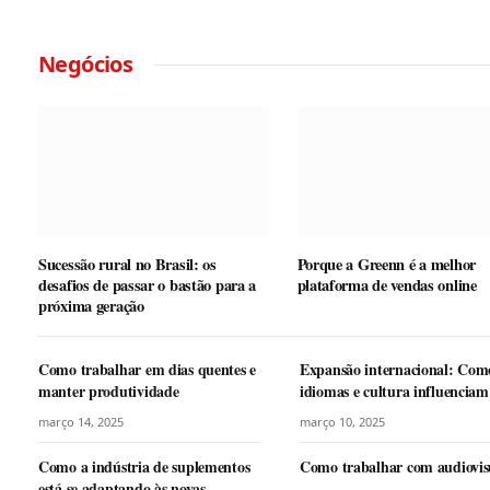
Negócios
Sucessão rural no Brasil: os
Porque a Greenn é a melhor
desafios de passar o bastão para a
plataforma de vendas online
próxima geração
Como trabalhar em dias quentes e
Expansão internacional: Com
manter produtividade
idiomas e cultura influenciam
negócios globais
março 14, 2025
março 10, 2025
Como a indústria de suplementos
Como trabalhar com audiovis
está se adaptando às novas