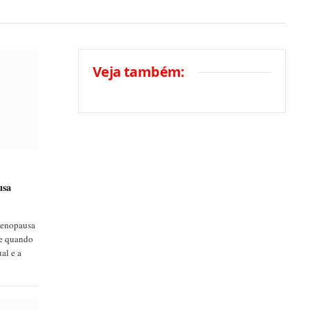
Veja também:
usa
menopausa
re quando
al e a