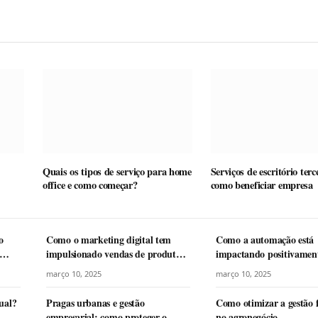
Quais os tipos de serviço para home
Serviços de escritório terc
office e como começar?
como beneficiar empresa
o
Como o marketing digital tem
Como a automação está
impulsionado vendas de produtos
impactando positivament
premium
negócios
março 10, 2025
março 10, 2025
ual?
Pragas urbanas e gestão
Como otimizar a gestão 
empresarial: como proteger o
no agronegócio