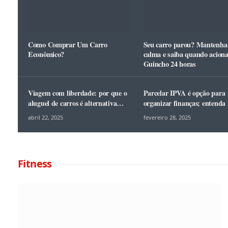
Como Comprar Um Carro
Seu carro parou? Mantenha
Econômico?
calma e saiba quando aciona
Guincho 24 horas
Viagem com liberdade: por que o
Parcelar IPVA é opção para
aluguel de carros é alternativa
organizar finanças; entenda
para as férias?
abril 22, 2025
fevereiro 28, 2025
Fitness