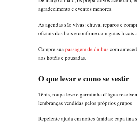
De março a maio, os preparativos aceleram; e
agradecimento e eventos menores.
As agendas são vivas: chuva, reparos e compro
oficiais dos bois e confirme com guias locais a
Compre sua
passagem de ônibus
com antecedê
aos hotéis e pousadas.
O que levar e como se vestir
Tênis, roupa leve e garrafinha d’água resolve
lembranças vendidas pelos próprios grupos 
Repelente ajuda em noites úmidas; capa fina s