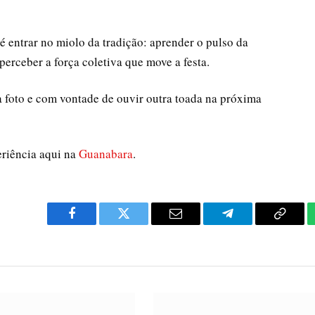
 entrar no miolo da tradição: aprender o pulso da
erceber a força coletiva que move a festa.
 foto e com vontade de ouvir outra toada na próxima
eriência aqui na
Guanabara
.
Facebook
Twitter
Email
Telegram
Copy
Link