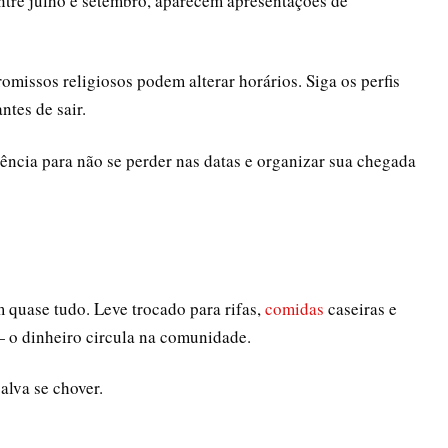
ntre julho e setembro, aparecem apresentações de
missos religiosos podem alterar horários. Siga os perfis
ntes de sair.
ncia para não se perder nas datas e organizar sua chegada
m quase tudo. Leve trocado para rifas,
comidas
caseiras e
— o dinheiro circula na comunidade.
alva se chover.