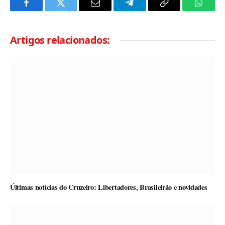
Facebook
Twitter
Email
Telegram
Copy
Whats
Link
Artigos relacionados:
Últimas notícias do Cruzeiro: Libertadores, Brasileirão e novidades